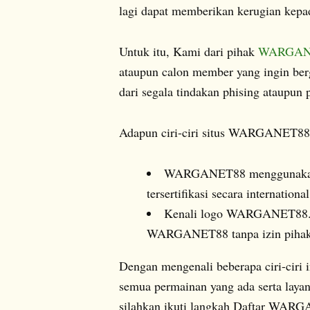
lagi dapat memberikan kerugian kep
Untuk itu, Kami dari pihak
WARGAN
ataupun calon member yang ingin be
dari segala tindakan phising ataupun 
Adapun ciri-ciri situs WARGANET88 
WARGANET88 menggunakan E
tersertifikasi secara internation
Kenali logo WARGANET88. 
WARGANET88 tanpa izin piha
Dengan mengenali beberapa ciri-cir
semua permainan yang ada serta laya
silahkan ikuti langkah Daftar WAR