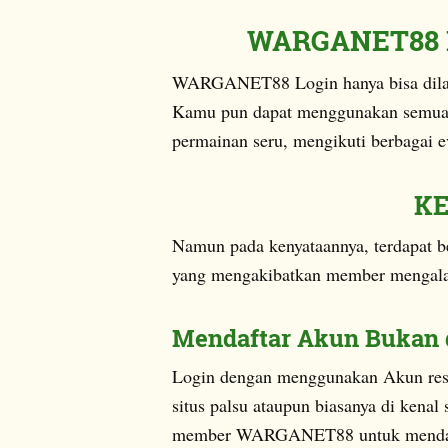
WARGANET88 L
WARGANET88 Login hanya bisa dila
Kamu pun dapat menggunakan semua l
permainan seru, mengikuti berbagai e
KE
Namun pada kenyataannya, terdapat 
yang mengakibatkan member mengal
Mendaftar Akun Bukan
Login dengan menggunakan Akun resm
situs palsu ataupun biasanya di ke
member WARGANET88 untuk mendaftarka