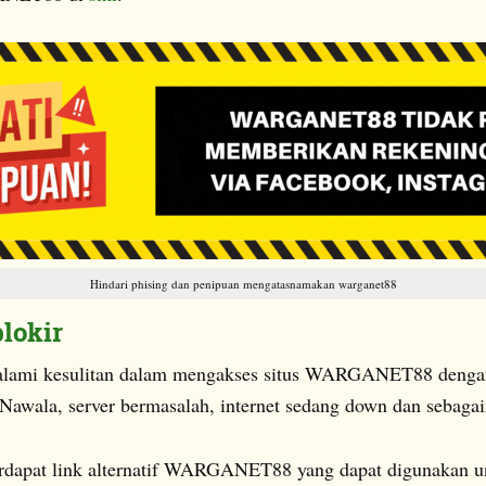
Hindari phising dan penipuan mengatasnamakan warganet88
lokir
alami kesulitan dalam mengakses situs WARGANET88 dengan
 Nawala, server bermasalah, internet sedang down dan sebagai
erdapat link alternatif WARGANET88 yang dapat digunakan u