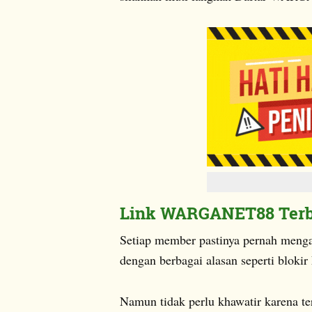
Link WARGANET88 Terb
Setiap member pastinya pernah meng
dengan berbagai alasan seperti blokir
Namun tidak perlu khawatir karena t