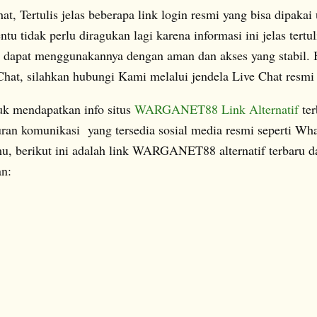
t, Tertulis jelas beberapa link login resmi yang bisa dipaka
 tidak perlu diragukan lagi karena informasi ini jelas tertu
at menggunakannya dengan aman dan akses yang stabil. B
hat, silahkan hubungi Kami melalui jendela Live Chat resmi ya
tuk mendapatkan info situs
WARGANET88 Link Alternatif
ter
n komunikasi yang tersedia sosial media resmi seperti Wha
 berikut ini adalah link WARGANET88 alternatif terbaru da
an: